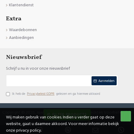
Klantendienst
Extra
Waardebonnen
Aanbiedingen
Nieuwsbrief
Schrijf u nu in voor onze nieuwsbrief
Aanmelden
Ik heb de
Privacybeleid GDPR
gelezen en ga hiermee akkoord
Copyright © 2020, Juweliers Nachtergaele, Alle Rechten Voorbehouden
FILTER PRODUCTS
Wij maken gebruik van cookies. Indien u verder gaat op deze
website, gaat u daarmee akkoord. Voor meer informatie bekijk
onze privacy policy.