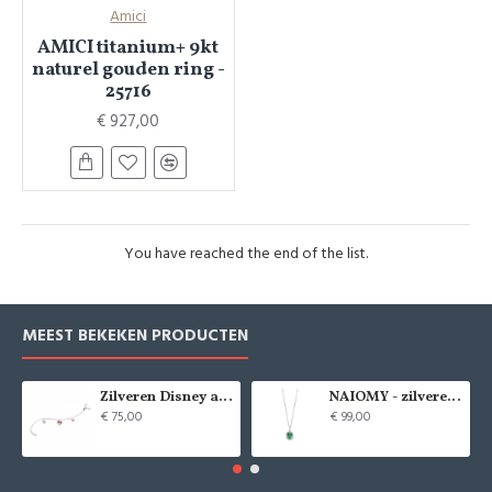
Amici
AMICI titanium+ 9kt
naturel gouden ring -
25716
€ 927,00
You have reached the end of the list.
MEEST BEKEKEN PRODUCTEN
Zilveren Disney armband Minnie Mouse - 9084
NAIOMY - zilveren halsketting met zirconium - 37715
€ 75,00
€ 99,00