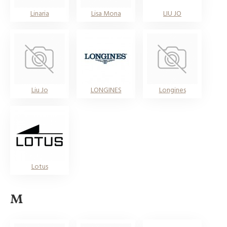
Linaria
Lisa Mona
LIU JO
Liu Jo
LONGINES
Longines
Lotus
M