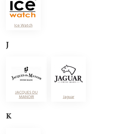
Ice Watch
J
JACQUES DU
MANOIR
Jaguar
K