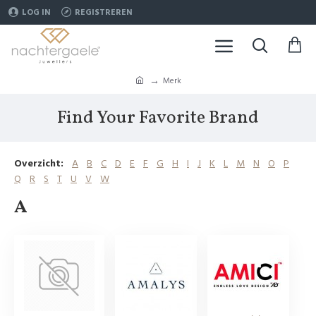
LOG IN
REGISTREREN
Merk
Find Your Favorite Brand
Overzicht:
A
B
C
D
E
F
G
H
I
J
K
L
M
N
O
P
Q
R
S
T
U
V
W
A