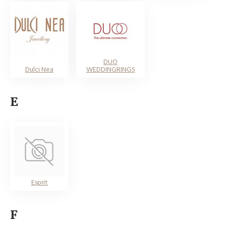
DUO
Dulci Nea
WEDDINGRINGS
E
Esprit
F