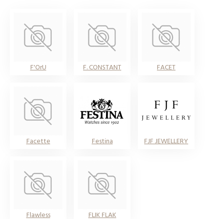
F'OrU
F. CONSTANT
FACET
Facette
Festina
FJF JEWELLERY
Flawless
FLIK FLAK