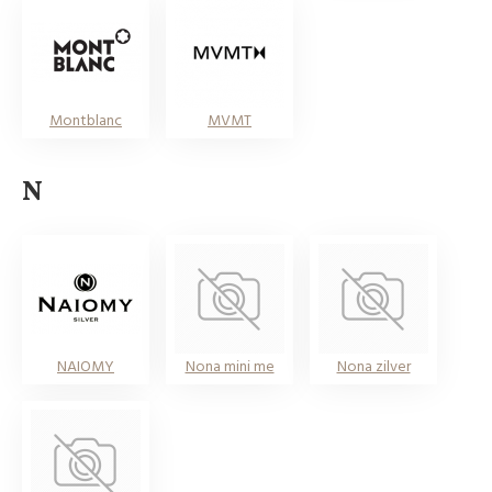
Montblanc
MVMT
N
NAIOMY
Nona mini me
Nona zilver