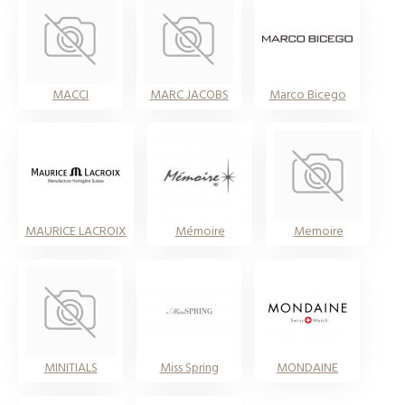
MACCI
MARC JACOBS
Marco Bicego
MAURICE LACROIX
Mémoire
Memoire
MINITIALS
Miss Spring
MONDAINE