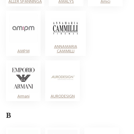
ALLER SPANNINGA
AMALYS
Amici
ANNAMARIA
AMPM
CAMMILLI
Armani
AURODESIGN
B