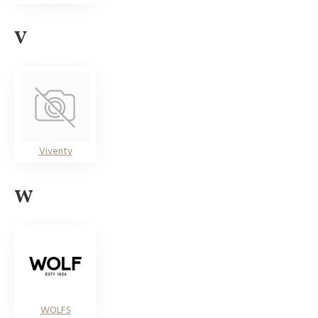
V
Viventy
W
WOLFS