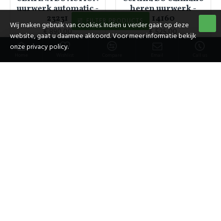
uurwerk automatic -
heren uurwerk -
23231
14160
FILTER PRODUCTS
Wij maken gebruik van cookies. Indien u verder gaat op deze
€ 890,00
€ 525,00
website, gaat u daarmee akkoord. Voor meer informatie bekijk
onze privacy policy.
Home
Wishlist
Compare
Email
Call us
Certina
Certina
Certina DS Caimano
Certina DS Cascadeur
heren uurwerk - 8144
- 39434
€ 480,00
€ 525,00