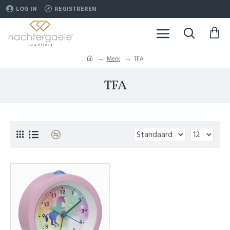
LOG IN
REGISTREREN
Merk
TFA
TFA