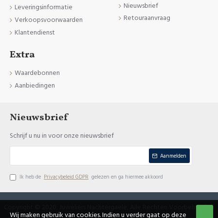
Nieuwsbrief
Leveringsinformatie
Retouraanvraag
Verkoopsvoorwaarden
Klantendienst
Extra
Waardebonnen
Aanbiedingen
Nieuwsbrief
Schrijf u nu in voor onze nieuwsbrief
Aanmelden
Ik heb de
Privacybeleid GDPR
gelezen en ga hiermee akkoord
Copyright © 2020, Juweliers Nachtergaele, Alle Rechten Voorbehouden
Wij maken gebruik van cookies. Indien u verder gaat op deze