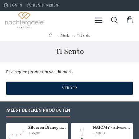
LOG IN
REGISTREREN
Merk
Ti Sento
Ti Sento
Er zijn geen producten van dit merk.
VERDER
MEEST BEKEKEN PRODUCTEN
Zilveren Disney armband Minnie Mouse - 9084
NAIOMY - zilveren halsketting met zirconium - 37715
€ 75,00
€ 99,00