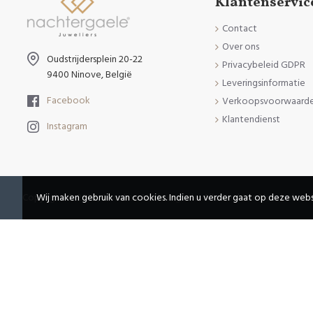
Klantenservic
Contact
Over ons
Oudstrijdersplein 20-22
Privacybeleid GDPR
9400 Ninove, België
Leveringsinformatie
Facebook
Verkoopsvoorwaard
Klantendienst
Instagram
Copyright © 2020, Juweliers Nachtergaele, Alle Rechten Voorbehou
Wij maken gebruik van cookies. Indien u verder gaat op deze webs
There are no reviews yet.