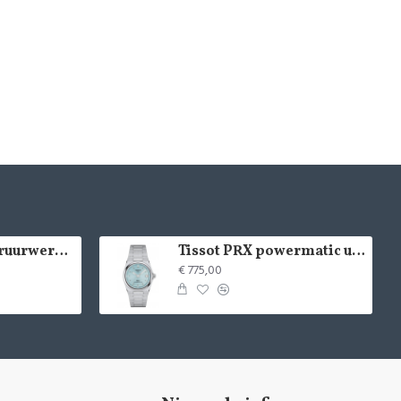
LACOSTE kinderuurwerk - 2529
Tissot PRX powermatic uurwerk - 15020
€ 775,00