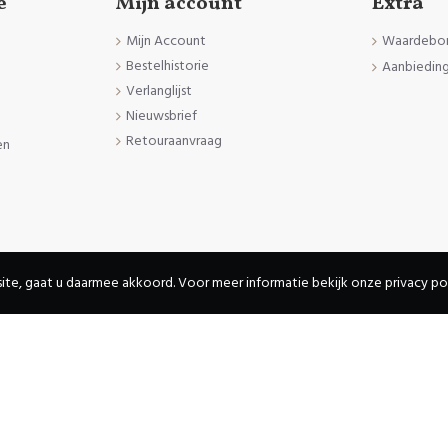
e
Mijn account
Extra
Mijn Account
Waardebo
Bestelhistorie
Aanbiedin
Verlanglijst
Nieuwsbrief
Retouraanvraag
en
den
ite, gaat u daarmee akkoord. Voor meer informatie bekijk onze privacy pol