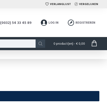
VERLANGLIJST
VERGELIJKEN
(0032) 54 33 45 89
LOG IN
REGISTREREN
0 product(en) - € 0,00