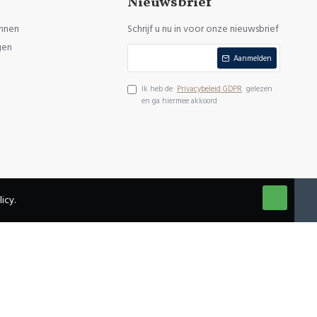
Nieuwsbrief
nnen
Schrijf u nu in voor onze nieuwsbrief
gen
Aanmelden
Ik heb de
Privacybeleid GDPR
gelezen
en ga hiermee akkoord
icy.