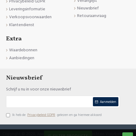
Verlanglijst
Privacybeleid GDPR
Nieuwsbrief
Leveringsinformatie
Retouraanvraag
Verkoopsvoorwaarden
Klantendienst
Extra
Waardebonnen
Aanbiedingen
Nieuwsbrief
Schrijf u nu in voor onze nieuwsbrief
Aanmelden
Ik heb de
Privacybeleid GDPR
gelezen en ga hiermee akkoord
Copyright © 2020, Juweliers Nachtergaele, Alle Rechten Voorbehouden