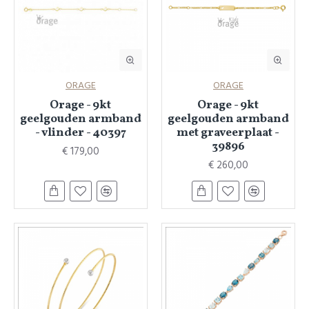
ORAGE
ORAGE
Orage - 9kt
Orage - 9kt
geelgouden armband
geelgouden armband
- vlinder - 40397
met graveerplaat -
39896
€ 179,00
€ 260,00