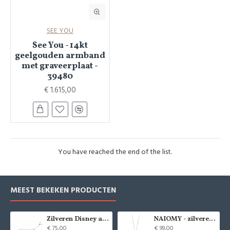
SEE YOU
See You - 14kt
geelgouden armband
met graveerplaat -
39480
€ 1.615,00
You have reached the end of the list.
MEEST BEKEKEN PRODUCTEN
Zilveren Disney armband Minnie Mouse - 9084
NAIOMY - zilveren halsketting met zirconium - 37715
€ 75,00
€ 99,00