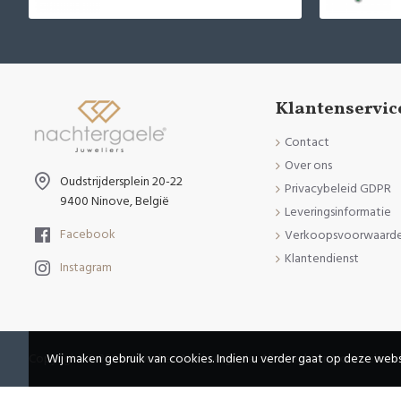
Klantenservic
Contact
Over ons
Oudstrijdersplein 20-22
Privacybeleid GDPR
9400 Ninove, België
Leveringsinformatie
Facebook
Verkoopsvoorwaard
Klantendienst
Instagram
Copyright © 2020, Juweliers Nachtergaele, Alle Rechten Voorbehou
Wij maken gebruik van cookies. Indien u verder gaat op deze webs