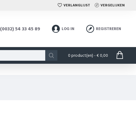
VERLANGLIJST
VERGELIJKEN
(0032) 54 33 45 89
LOG IN
REGISTREREN
0 product(en) - € 0,00