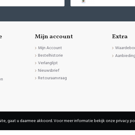
e
Mijn account
Extra
Mijn Account
Waardebo
Bestelhistorie
Aanbiedin
Verlanglijst
Nieuwsbrief
Retouraanvraag
en
den
ite, gaat u daarmee akkoord. Voor meer informatie bekijk onze privacy pol