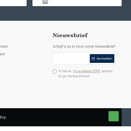
Nieuwsbrief
nnen
Schrijf u nu in voor onze nieuwsbrief
gen
Aanmelden
Ik heb de
Privacybeleid GDPR
gelezen
en ga hiermee akkoord
icy.