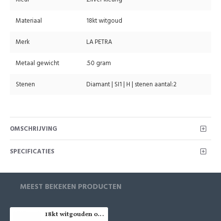
Materiaal
18kt witgoud
Merk
LA PETRA
Metaal gewicht
.50 gram
Stenen
Diamant | SI1 | H | stenen aantal:2
OMSCHRIJVING
SPECIFICATIES
MEEST BEKEKEN PRODUCTEN
18kt witgouden oorringen met diamant en schroefdraad - 40467