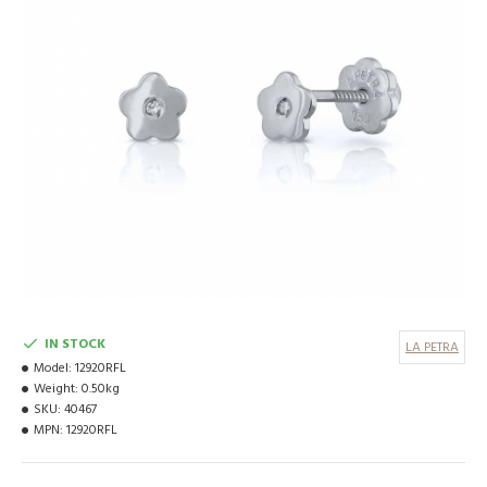
IN STOCK
LA PETRA
Model:
12920RFL
Weight:
0.50kg
SKU:
40467
MPN:
12920RFL