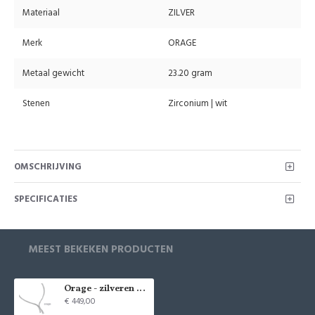
Materiaal
ZILVER
Merk
ORAGE
Metaal gewicht
23.20 gram
Stenen
Zirconium | wit
OMSCHRIJVING
SPECIFICATIES
MEEST BEKEKEN PRODUCTEN
Orage - zilveren halsketting met zirconium - 39885
€ 449,00