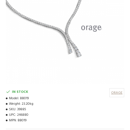
IN STOCK
ORAGE
Model:
BB019
Weight:
23.20kg
SKU:
39885
UPC:
246880
MPN:
BB019