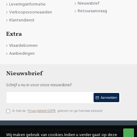
Nieuwsbrief
Leveringsinformatie
Retouraanvraag
Verkoopsvoorwaarden
Klantendienst
Extra
Waardebonnen
Aanbiedingen
Nieuwsbrief
Schrijf u nu in voor onze nieuwsbrief
Aanmelden
Ik heb de
Privacybeleid GDPR
gelezen en ga hiermee akkoord
Copyright © 2020, Juweliers Nachtergaele, Alle Rechten Voorbehouden
Wij maken gebruik van cookies. Indien u verder gaat op deze