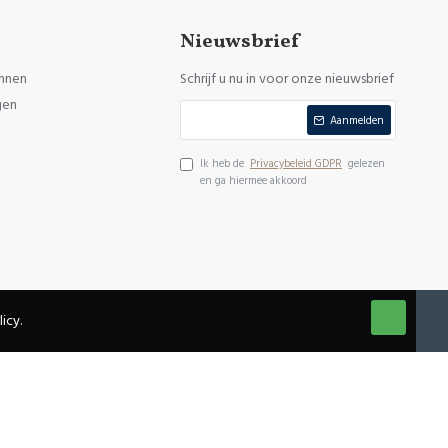
Nieuwsbrief
nnen
Schrijf u nu in voor onze nieuwsbrief
gen
Aanmelden
Ik heb de
Privacybeleid GDPR
gelezen
en ga hiermee akkoord
icy.