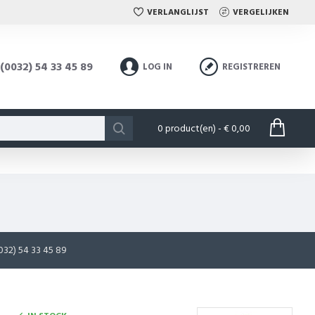
VERLANGLIJST
VERGELIJKEN
(0032) 54 33 45 89
LOG IN
REGISTREREN
0 product(en) - € 0,00
32) 54 33 45 89