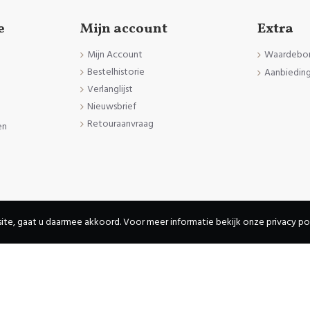
e
Mijn account
Extra
Mijn Account
Waardebo
Bestelhistorie
Aanbiedin
Verlanglijst
Nieuwsbrief
Retouraanvraag
en
den
ite, gaat u daarmee akkoord. Voor meer informatie bekijk onze privacy pol