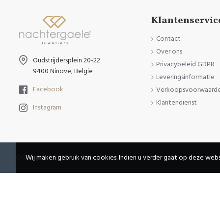
Klantenservic
Contact
Over ons
Oudstrijdersplein 20-22
Privacybeleid GDPR
9400 Ninove, België
Leveringsinformatie
Facebook
Verkoopsvoorwaard
Klantendienst
Instagram
Copyright © 2020, Juweliers Nachtergaele, Alle Rechten Voorbehou
Wij maken gebruik van cookies. Indien u verder gaat op deze webs