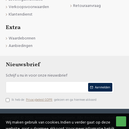
Retouraanvraag
Verkoopsvoorwaarden
Klantendienst
Extra
Waardebonnen
Aanbiedingen
Nieuwsbrief
Schrijf u nu in voor onze nieuwsbrief
Aanmelden
Ik heb de
Privacybeleid GDPR
gelezen en ga hiermee akkoord
Copyright © 2020, Juweliers Nachtergaele, Alle Rechten Voorbehouden
Wij maken gebruik van cookies. Indien u verder gaat op deze
website, gaat u daarmee akkoord. Voor meer informatie bekijk