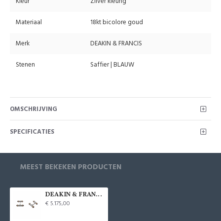
Kleur
Zilver kleurig
Materiaal
18kt bicolore goud
Merk
DEAKIN & FRANCIS
Stenen
Saffier | BLAUW
OMSCHRIJVING
SPECIFICATIES
MEEST BEKEKEN PRODUCTEN
DEAKIN & FRANCIS 18kt gouden manchetknopen - 6601
€ 5.175,00