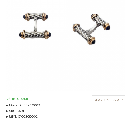
IN STOCK
DEAKIN & FRANCIS
Model:
C1003G0002
SKU:
6601
MPN:
C1003G0002