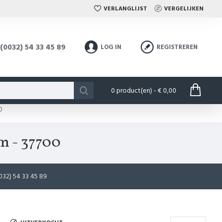
VERLANGLIJST
VERGELIJKEN
(0032) 54 33 45 89
LOG IN
REGISTREREN
0 product(en) - € 0,00
0
m - 37700
32) 54 33 45 89