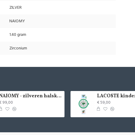
ZILVER
NAIOMY
1.40 gram
Zirconium
NAIOMY - zilveren halsketting met zirconium - 37715
€ 99,00
€ 59,00