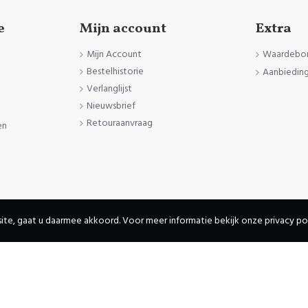
e
Mijn account
Extra
Mijn Account
Waardebo
Bestelhistorie
Aanbiedin
Verlanglijst
Nieuwsbrief
Retouraanvraag
en
den
ite, gaat u daarmee akkoord. Voor meer informatie bekijk onze privacy pol