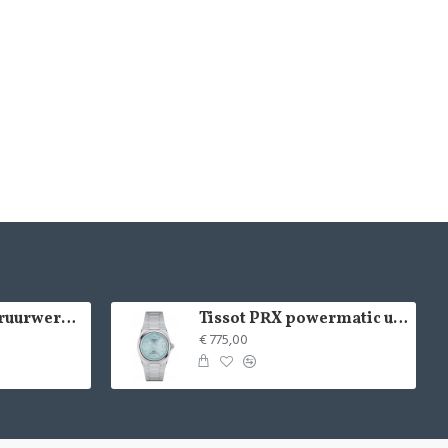
LACOSTE kinderuurwerk - 2529
Tissot PRX powermatic uurwerk - 15020
€ 775,00