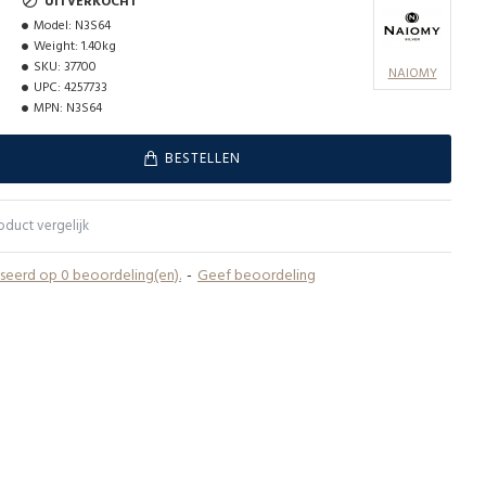
UITVERKOCHT
Model:
N3S64
Weight:
1.40kg
SKU:
37700
NAIOMY
UPC:
4257733
MPN:
N3S64
BESTELLEN
oduct vergelijk
eerd op 0 beoordeling(en).
-
Geef beoordeling