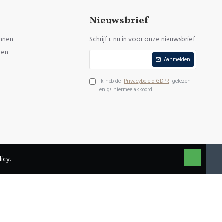
Nieuwsbrief
nnen
Schrijf u nu in voor onze nieuwsbrief
gen
Aanmelden
Ik heb de
Privacybeleid GDPR
gelezen
en ga hiermee akkoord
icy.