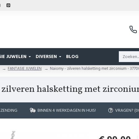
IE JUWELEN
DIVERSEN
BLOG
FANTASIE JUWELEN
Naiomy - zilveren halsketting met zirconium - 3770
 zilveren halsketting met zirconiu
RZENDING
BINNEN 4 WERKDAGEN IN HUIS!
VRAGEN? (00