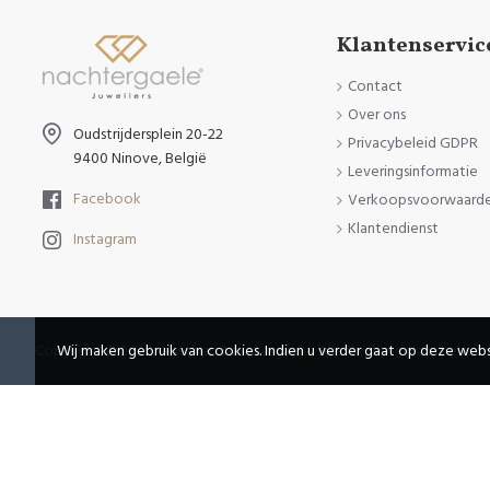
Klantenservic
Contact
Over ons
Oudstrijdersplein 20-22
Privacybeleid GDPR
9400 Ninove, België
Leveringsinformatie
Facebook
Verkoopsvoorwaard
Klantendienst
Instagram
Copyright © 2020, Juweliers Nachtergaele, Alle Rechten Voorbehou
Wij maken gebruik van cookies. Indien u verder gaat op deze webs