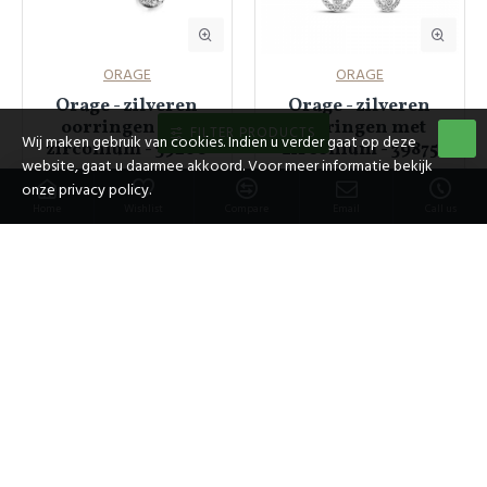
ORAGE
ORAGE
Orage - zilveren
Orage - zilveren
oorringen met
oorringen met
FILTER PRODUCTS
Wij maken gebruik van cookies. Indien u verder gaat op deze
zirconium - 39260
zirconium - 39875
website, gaat u daarmee akkoord. Voor meer informatie bekijk
€ 109,00
€ 79,00
onze privacy policy.
Home
Wishlist
Compare
Email
Call us